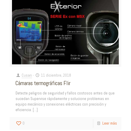
Cusan
-
11 diciembre, 2018
Cámaras termográficas Flir
Detecte peligros de seguridad y fallos costosos antes de que
sucedan Supervise rápidamente y solucione problemas en
equipo mecánico y conexiones eléctricas con precisión y
eficiencia.
[…]
0
Leer más