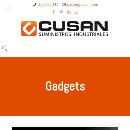
985 568 441
cusan@cusan.com
Gadgets