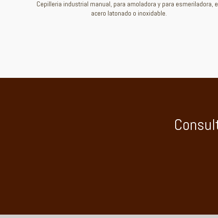
Cepilleria industrial manual, para amoladora y para esmeriladora, 
acero latonado o inoxidable.
Consul