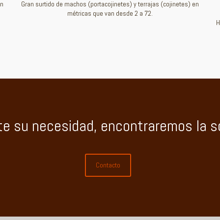
en
Gran surtido de machos (portacojinetes) y terrajas (cojinetes) en
métricas que van desde 2 a 72.
H
te su necesidad, encontraremos la so
Contacto