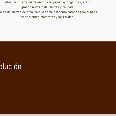
Cintas de hoja de sierra en toda la gama de longitudes, ancho,
grosor, número de dientes y calidad.
ojas de sierras de arco, calar o sable así como coronas (bailarinas)
en diferentes diametros y longitudes.
lución.