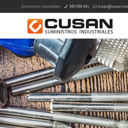
Suministros industriales
985 568 441
cusan@cusan.co