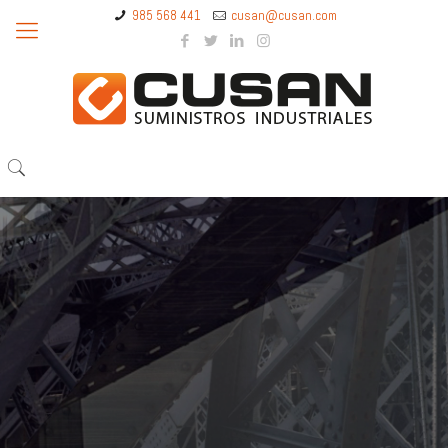
985 568 441
cusan@cusan.com