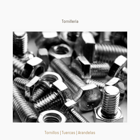
Tornillería
Tornillos
|
Tuercas
|
Arandelas