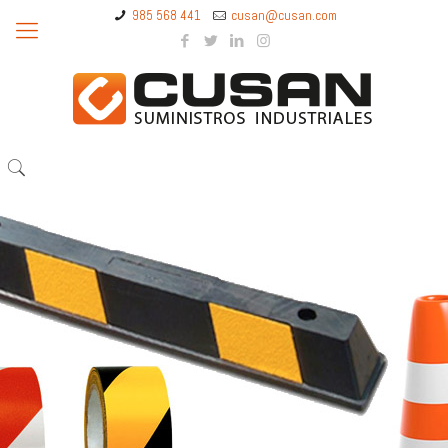
985 568 441
cusan@cusan.com