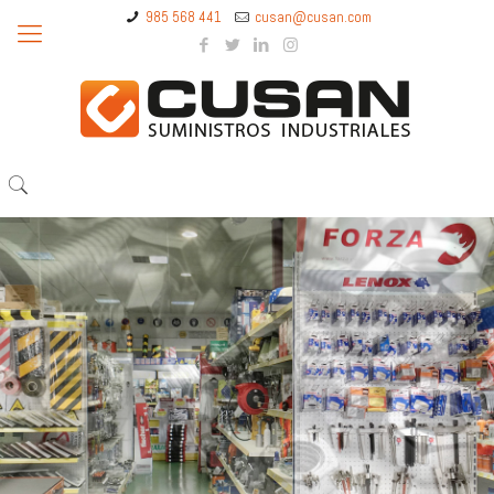
985 568 441
cusan@cusan.com